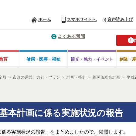
ホーム
スマホサイトへ
音声読み上げ
よくある質問
教育
健康・医療・
福祉
観光・魅力・
イベント
創業・
全般
＞
市政の運営、方針・プラン
＞
計画・指針
＞
福岡市総合計画
＞
平成
市基本計画に係る実施状況の報告
に係る実施状況の報告」をまとめましたので、掲載します。