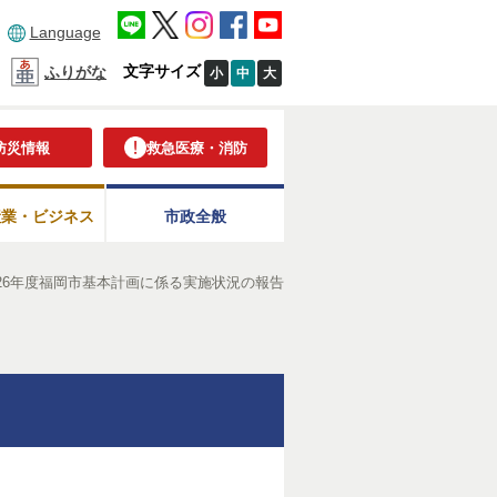
Language
文字サイズ
ふりがな
小
中
大
防災情報
救急医療・消防
産業・ビジネス
市政全般
26年度福岡市基本計画に係る実施状況の報告