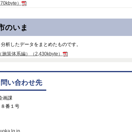
0kbyte）
市のいま
・分析したデータをまとめたものです。
体系編）（2,430kbyte）
お問い合わせ先
企画課
目８番１号
oka.lg.jp