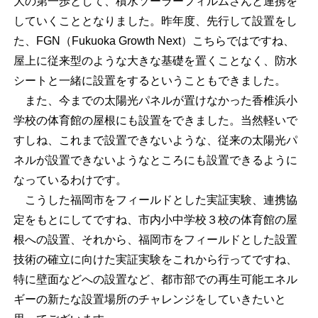
大の第一歩として、積水ソーラーフィルムさんと連携を
していくこととなりました。昨年度、先行して設置をし
た、FGN（Fukuoka Growth Next）こちらではですね、
屋上に従来型のような大きな基礎を置くことなく、防水
シートと一緒に設置をするということもできました。
また、今までの太陽光パネルが置けなかった香椎浜小
学校の体育館の屋根にも設置をできました。当然軽いで
すしね、これまで設置できないような、従来の太陽光パ
ネルが設置できないようなところにも設置できるように
なっているわけです。
こうした福岡市をフィールドとした実証実験、連携協
定をもとにしてですね、市内小中学校３校の体育館の屋
根への設置、それから、福岡市をフィールドとした設置
技術の確立に向けた実証実験をこれから行ってですね、
特に壁面などへの設置など、都市部での再生可能エネル
ギーの新たな設置場所のチャレンジをしていきたいと