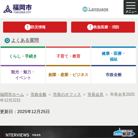
Language
防災情報
救急医療・消防
よくある質問
健康・医療・
くらし・手続き
子育て・教育
福祉
観光・魅力・
創業・産業・ビジネス
市政全般
イベント
福岡市ホーム
＞
市政全般
＞
市長のオフィス
＞
市長会見
＞
市長会見2025
年12月22日
更新日：2025年12月25日