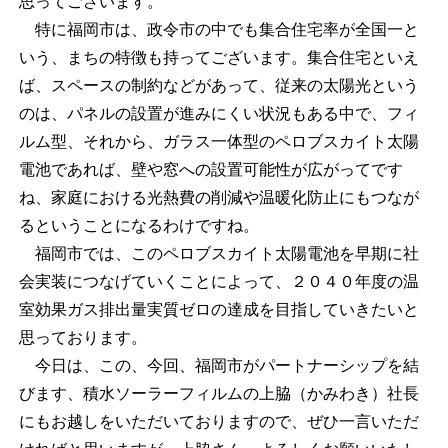
思ってございます。
特に福岡市は、政令市の中でも集合住宅率が全国一と
いう、まちの特徴も持ってございます。集合住宅といえ
ば、スペースの制約などがあって、従来の太陽光という
のは、パネルの設置が進みにくい状況もある中で、フィ
ルム型、それから、ガラス一体型のペロブスカイト太陽
電池であれば、壁や窓への設置可能性が広がってです
ね、家庭における光熱費の削減や温暖化防止にもつなが
るということになるわけですね。
福岡市では、このペロブスカイト太陽電池を早期に社
会実装につなげていくことによって、２０４０年度の温
室効果ガス排出量実質ゼロの達成を目指していきたいと
思っております。
今日は、この、今回、福岡市がパートナーシップを結
びます、積水ソーラーフィルムの上脇（かみわき）社長
にもお越しをいただいておりますので、ぜひ一言いただ