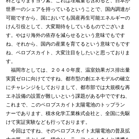
料となりますヨウ素、これは埋蔵量も含めると、日本が
世界一のシェアを持っているということで、国内調達が
可能ですから、国においても国産再生可能エネルギーの
けん引役として、大変期待をしているものでございま
す。やはり海外の依存を減らせるという意味でもです
ね、それから、国内の産業を育てるという意味でもです
ね、ペロブスカイト、大変注目をしたいと思っておりま
す。
福岡市としては、２０４０年度、温室効果ガス排出量
実質ゼロに向けてですね、都市型の創エネモデルの確立
にチャレンジをしておりまして、都市部では大規模な再
エネ設備の設置が難しいという課題がある中でですね、
これまで、このペロブスカイト太陽電池のトップラン
ナーであります、積水化学工業株式会社と、全国に先駆
けて実証実験なども行っております。
今回はですね、そのペロブスカイト太陽電池の普及拡