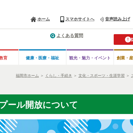
ホーム
スマホサイトへ
音声読み上げ
よくある質問
教育
健康・医療・
福祉
観光・魅力・
イベント
創業・
福岡市ホーム
＞
くらし・手続き
＞
文化・スポーツ・生涯学習
＞
プール開放について