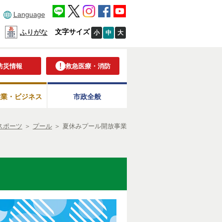
Language
文字サイズ
ふりがな
小
中
大
防災情報
救急医療・消防
産業・ビジネス
市政全般
スポーツ
＞
プール
＞
夏休みプール開放事業