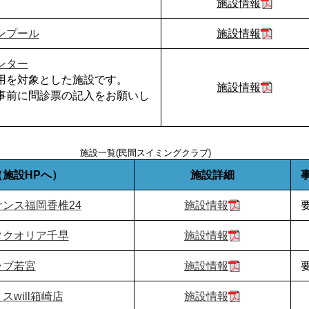
施設情報
ンプール
施設情報
ンター
用を対象とした施設です。
施設情報
事前に問診票の記入をお願いし
施設一覧(民間スイミングクラブ)
（施設HPへ）
施設詳細
ンス福岡香椎24
施設情報
タクオリア千早
施設情報
ラブ若宮
施設情報
will箱崎店
施設情報