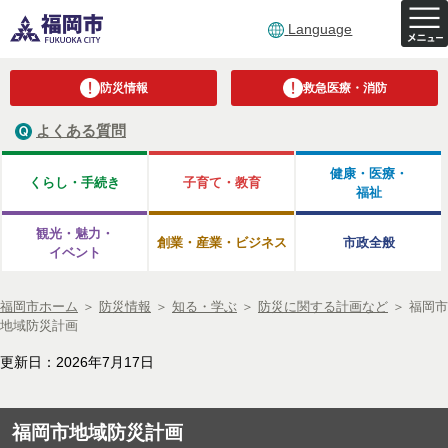
Language
防災情報
救急医療・消防
よくある質問
健康・医療・
くらし・手続き
子育て・教育
福祉
観光・魅力・
創業・産業・ビジネス
市政全般
イベント
福岡市ホーム
＞
防災情報
＞
知る・学ぶ
＞
防災に関する計画など
＞
福岡市
地域防災計画
更新日：2026年7月17日
福岡市地域防災計画