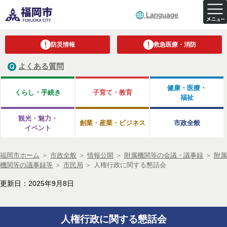
Language
防災情報
救急医療・消防
よくある質問
健康・医療・
くらし・手続き
子育て・教育
福祉
観光・魅力・
創業・産業・ビジネス
市政全般
イベント
福岡市ホーム
＞
市政全般
＞
情報公開
＞
附属機関等の会議・議事録
＞
附属
機関等の議事録等
＞
市民局
＞
人権行政に関する懇話会
更新日：2025年9月8日
人権行政に関する懇話会