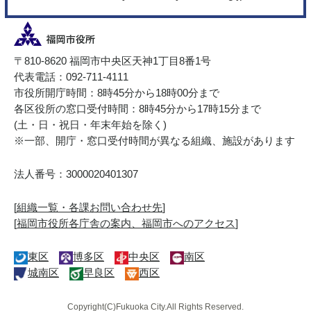
〒810-8620 福岡市中央区天神1丁目8番1号
代表電話：092-711-4111
市役所開庁時間：8時45分から18時00分まで
各区役所の窓口受付時間：8時45分から17時15分まで
(土・日・祝日・年末年始を除く)
※一部、開庁・窓口受付時間が異なる組織、施設があります
法人番号：3000020401307
[
組織一覧・各課お問い合わせ先
]
[
福岡市役所各庁舎の案内、福岡市へのアクセス
]
東区
博多区
中央区
南区
城南区
早良区
西区
Copyright(C)Fukuoka City.All Rights Reserved.