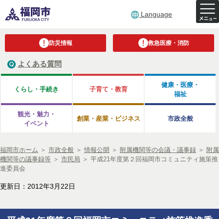
Language
防災情報
救急医療・消防
よくある質問
健康・医療・
くらし・手続き
子育て・教育
福祉
観光・魅力・
創業・産業・ビジネス
市政全般
イベント
福岡市ホーム
＞
市政全般
＞
情報公開
＞
附属機関等の会議・議事録
＞
附属
機関等の議事録等
＞
市民局
＞
平成21年度第２回福岡市コミュニティ施策推
進委員会
更新日：2012年3月22日