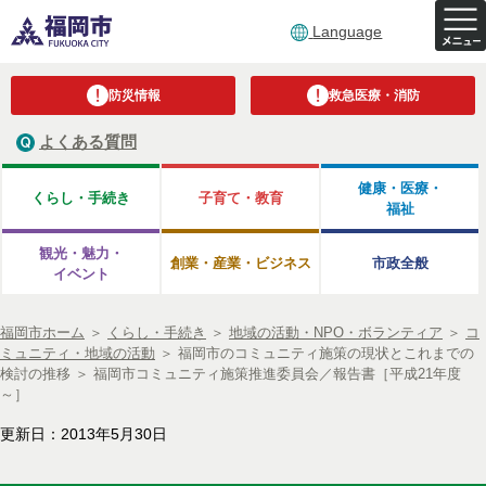
Language
防災情報
救急医療・消防
よくある質問
健康・医療・
くらし・手続き
子育て・教育
福祉
観光・魅力・
創業・産業・ビジネス
市政全般
イベント
福岡市ホーム
＞
くらし・手続き
＞
地域の活動・NPO・ボランティア
＞
コ
ミュニティ・地域の活動
＞
福岡市のコミュニティ施策の現状とこれまでの
検討の推移
＞
福岡市コミュニティ施策推進委員会／報告書［平成21年度
～］
更新日：2013年5月30日