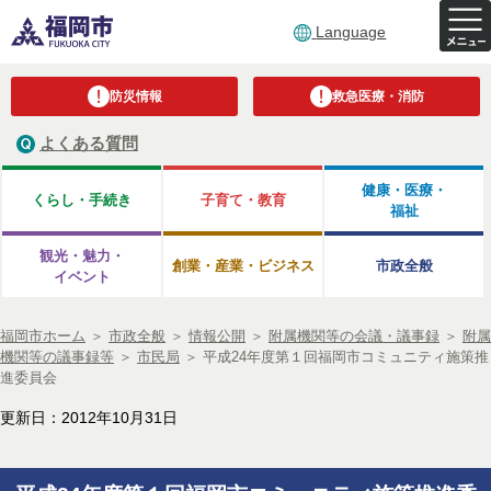
Language
防災情報
救急医療・消防
よくある質問
健康・医療・
くらし・手続き
子育て・教育
福祉
観光・魅力・
創業・産業・ビジネス
市政全般
イベント
福岡市ホーム
＞
市政全般
＞
情報公開
＞
附属機関等の会議・議事録
＞
附属
機関等の議事録等
＞
市民局
＞
平成24年度第１回福岡市コミュニティ施策推
進委員会
更新日：2012年10月31日