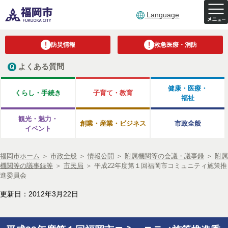
Language
防災情報
救急医療・消防
よくある質問
健康・医療・
くらし・手続き
子育て・教育
福祉
観光・魅力・
創業・産業・ビジネス
市政全般
イベント
福岡市ホーム
＞
市政全般
＞
情報公開
＞
附属機関等の会議・議事録
＞
附属
機関等の議事録等
＞
市民局
＞
平成22年度第１回福岡市コミュニティ施策推
進委員会
更新日：2012年3月22日