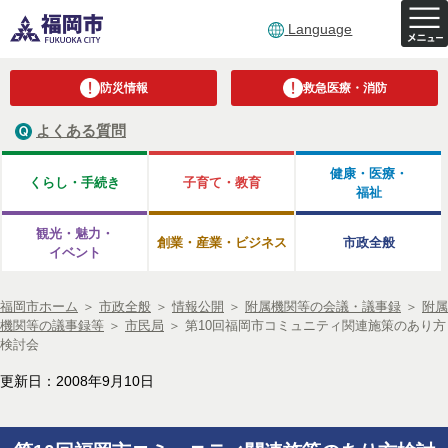
Language
防災情報
救急医療・消防
よくある質問
健康・医療・
くらし・手続き
子育て・教育
福祉
観光・魅力・
創業・産業・ビジネス
市政全般
イベント
福岡市ホーム
＞
市政全般
＞
情報公開
＞
附属機関等の会議・議事録
＞
附属
機関等の議事録等
＞
市民局
＞
第10回福岡市コミュニティ関連施策のあり方
検討会
更新日：2008年9月10日