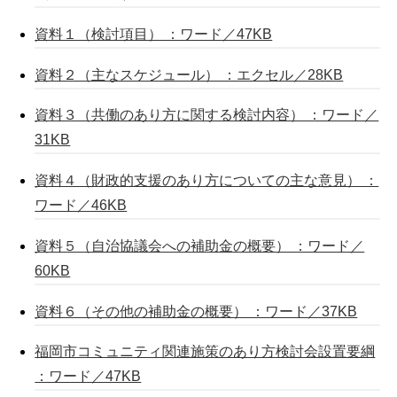
資料１（検討項目） ：ワード／47KB
資料２（主なスケジュール） ：エクセル／28KB
資料３（共働のあり方に関する検討内容） ：ワード／
31KB
資料４（財政的支援のあり方についての主な意見） ：
ワード／46KB
資料５（自治協議会への補助金の概要） ：ワード／
60KB
資料６（その他の補助金の概要） ：ワード／37KB
福岡市コミュニティ関連施策のあり方検討会設置要綱
：ワード／47KB