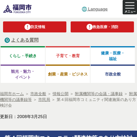
Language
防災情報
救急医療・消防
よくある質問
健康・医療・
くらし・手続き
子育て・教育
福祉
観光・魅力・
創業・産業・ビジネス
市政全般
イベント
福岡市ホーム
＞
市政全般
＞
情報公開
＞
附属機関等の会議・議事録
＞
附属
機関等の議事録等
＞
市民局
＞
第４回福岡市コミュニティ関連施策のあり方
検討会
更新日：2008年3月25日