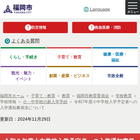
Language
防災情報
救急医療・消防
よくある質問
健康・医療・
くらし・手続き
子育て・教育
福祉
観光・魅力・
創業・産業・ビジネス
市政全般
イベント
福岡市ホーム
＞
子育て・教育
＞
教育
＞
福岡市教育委員会
＞
学校教育
＞
学校情報
＞
小・中学校の新入学手続
＞
令和7年度小中学校入学予定者への
入学通知書発送について
更新日：2024年11月29日