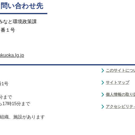
お問い合わせ先
 みなと環境政策課
２番１号
kuoka.lg.jp
このサイトにつ
サイトマップ
番1号
個人情報の取り
0分まで
17時15分まで
アクセシビリテ
組織、施設があります