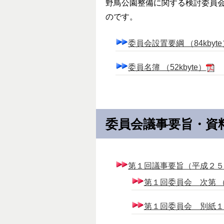
野鳥公園整備に関する検討委員
のです。
委員会設置要綱 （84kbyt
委員名簿 （52kbyte）
委員会議事要旨・資
第１回議事要旨（平成２５年１
第１回委員会 次第 （7
第１回委員会 別紙１ （