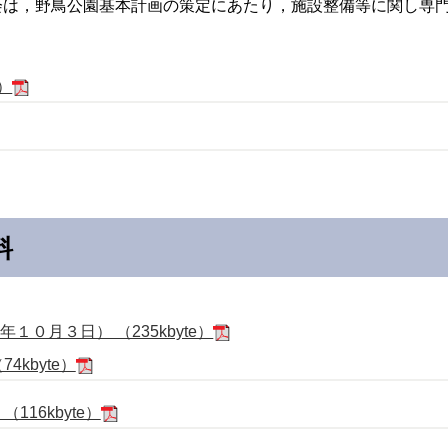
会は，野鳥公園基本計画の策定にあたり，施設整備等に関し専
e）
料
０月３日） （235kbyte）
4kbyte）
116kbyte）