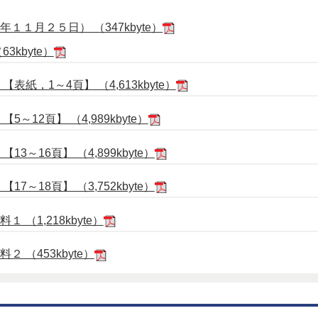
１月２５日） （347kbyte）
3kbyte）
表紙，1～4頁】 （4,613kbyte）
～12頁】 （4,989kbyte）
3～16頁】 （4,899kbyte）
7～18頁】 （3,752kbyte）
（1,218kbyte）
 （453kbyte）