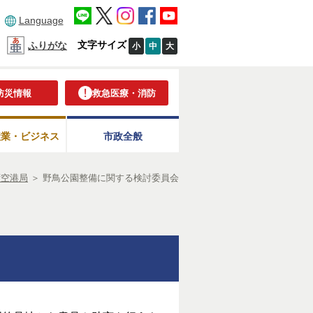
Language
文字サイズ
ふりがな
小
中
大
防災情報
救急医療・消防
産業・ビジネス
市政全般
湾空港局
＞
野鳥公園整備に関する検討委員会