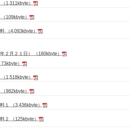
,311kbyte）
109kbyte）
4,093kbyte）
月２１日） （180kbyte）
3kbyte）
,518kbyte）
982kbyte）
（3,436kbyte）
 （125kbyte）