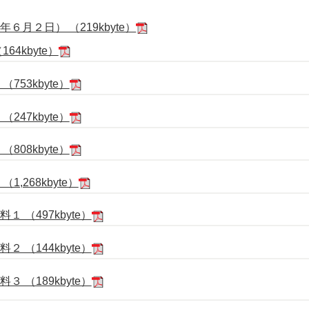
月２日） （219kbyte）
4kbyte）
753kbyte）
247kbyte）
808kbyte）
,268kbyte）
 （497kbyte）
 （144kbyte）
 （189kbyte）