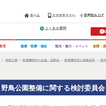
ホーム
スマホサイトへ
音声読み上げ
よくある質問
教育
健康・医療・
福祉
観光・魅力・
イベント
創業・
般
＞
情報公開
＞
附属機関等の会議・議事録
＞
附属機関等の議事録等
＞
港
野鳥公園整備に関する検討委員会