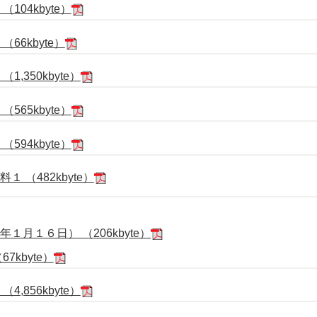
104kbyte）
66kbyte）
,350kbyte）
565kbyte）
594kbyte）
 （482kbyte）
月１６日） （206kbyte）
7kbyte）
,856kbyte）