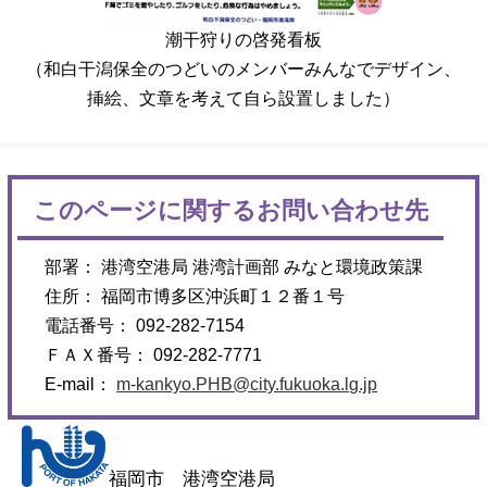
潮干狩りの啓発看板
（和白干潟保全のつどいのメンバーみんなでデザイン、
挿絵、文章を考えて自ら設置しました）
このページに関するお問い合わせ先
部署： 港湾空港局 港湾計画部 みなと環境政策課
住所： 福岡市博多区沖浜町１２番１号
電話番号： 092-282-7154
ＦＡＸ番号： 092-282-7771
E-mail：
m-kankyo.PHB@city.fukuoka.lg.jp
福岡市 港湾空港局