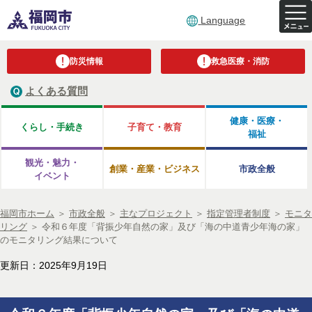
Language
防災情報
救急医療・消防
よくある質問
健康・医療・
くらし・手続き
子育て・教育
福祉
観光・魅力・
創業・産業・ビジネス
市政全般
イベント
福岡市ホーム
＞
市政全般
＞
主なプロジェクト
＞
指定管理者制度
＞
モニタ
リング
＞
令和６年度「背振少年自然の家」及び「海の中道青少年海の家」
のモニタリング結果について
更新日：2025年9月19日