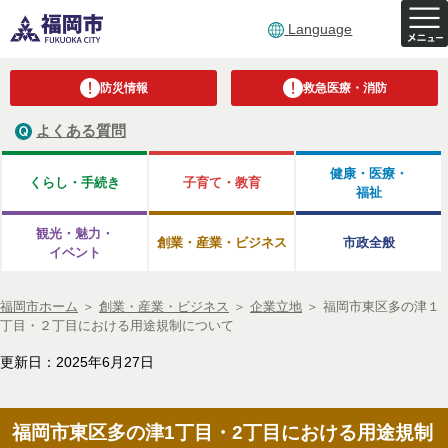
Language
防災情報
救急医療・消防
よくある質問
健康・医療・
くらし・手続き
子育て・教育
福祉
観光・魅力・
創業・産業・ビジネス
市政全般
イベント
福岡市ホーム
＞
創業・産業・ビジネス
＞
企業立地
＞
福岡市東区多の津１
丁目・２丁目における用途規制について
更新日：2025年6月27日
福岡市東区多の津1丁目・2丁目における用途規制