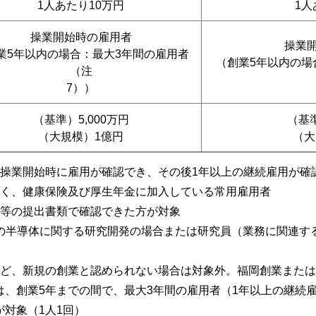
1人あたり10万円
1人
操業開始時の雇用者
操業
業5年以内の場合：最大3年間の雇用者
（創業5年以内の場
（注
7））
（基準）5,000万円
（基準
（大規模）1億円
（大
、操業開始時に雇用が確認でき、その後1年以上の継続雇用が確
なく、健康保険及び厚生年金に加入している常用雇用者
票等の提出書類で確認できた方が対象
等の半導体に関する研究開発の場合または研究員（業務に関連す
など、新規の創業と認められない場合は対象外。福岡創業または
は、創業5年までの間で、最大3年間の雇用者（1年以上の継続
対象（1人1回）