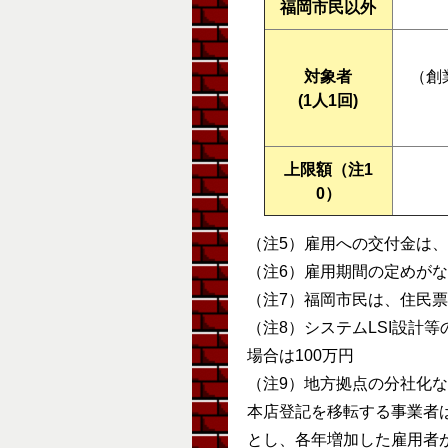
福岡市民以外
対象者
（創
(1人1回)
上限額（注1
0）
（注5）雇用への交付金は
（注6）雇用期間の定めが
（注7）福岡市民は、住民
（注8）システムLSI設計
場合は100万円
（注9）地方拠点の分社化
本店登記を移転する事業者
とし、各年増加した雇用者が