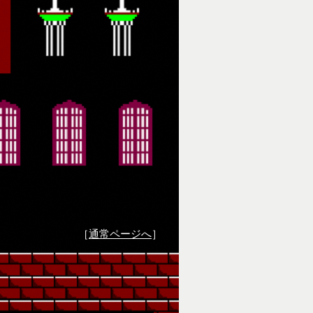
［
通常ページへ
］