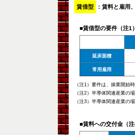
賃借型
：賃料と雇用
■賃借型の要件（注1
延床面積
常用雇用
（注1）要件は、操業開始
（注2）半導体関連産業の
（注3）半導体関連産業の場
■賃料への交付金（注