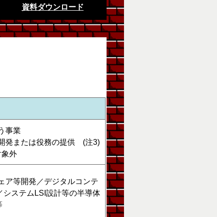
資料ダウンロード
う事業
発または役務の提供 (注3)
対象外
ェア等開発／デジタルコンテ
システムLSI設計等の半導体
等