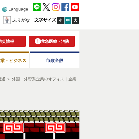
Language
文字サイズ
ふりがな
小
中
大
防災情報
救急医療・消防
産業・ビジネス
市政全般
優遇
＞
外国・外資系企業のオフィス｜企業