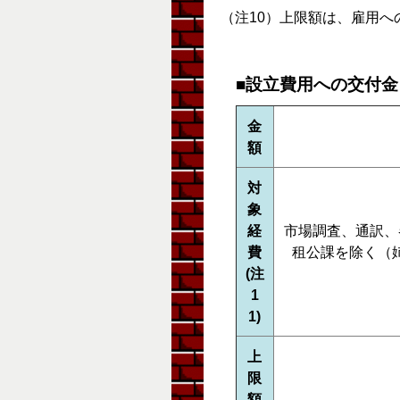
（注10）上限額は、雇用へ
■設立費用への交付金
金
額
対
象
経
市場調査、通訳、
費
租公課を除く（
(注
1
1)
上
限
額