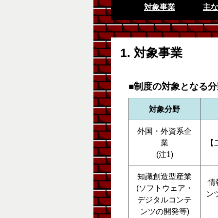
対象事業
主
1. 対象事業
■制度の対象となる分
対象分野
外国・外資系企
業
【
(注1)
知識創造型産業
情
(ソフトウェア・
ン
デジタルコンテ
ンツの開発等)