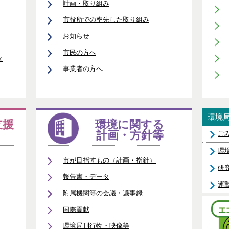
計画・取り組み
市役所での率先した取り組み
お知らせ
市民の方へ
タ
事業者の方へ
環境
支援
環境に関する
計画・方針等
ご
環
市が目指すもの（計画・指針）
研
報告書・データ
運
附属機関等の会議・議事録
国際貢献
環境局刊行物・映像等