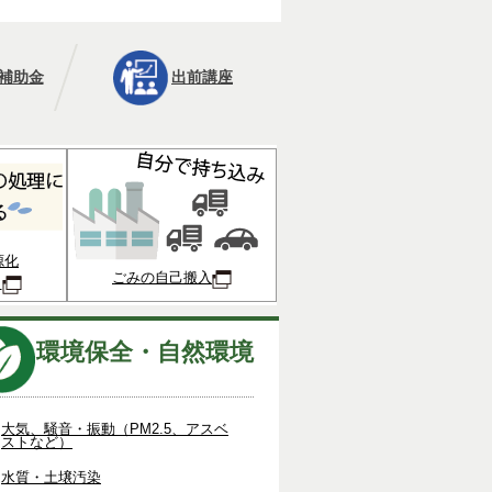
補助金
出前講座
源化
ごみの自己搬入
ト
環境保全・自然環境
大気、騒音・振動（PM2.5、アスベ
ストなど）
水質・土壌汚染