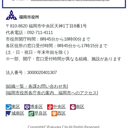
〒810-8620 福岡市中央区天神1丁目8番1号
代表電話：092-711-4111
市役所開庁時間：8時45分から18時00分まで
各区役所の窓口受付時間：8時45分から17時15分まで
(土・日・祝日・年末年始を除く)
※一部、開庁・窓口受付時間が異なる組織、施設があります
法人番号：3000020401307
[
組織一覧・各課お問い合わせ先
]
[
福岡市役所各庁舎の案内、福岡市へのアクセス
]
東区
博多区
中央区
南区
城南区
早良区
西区
Copyright(C)Fukuoka City.All Rights Reserved.