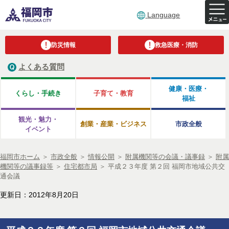
Language
防災情報
救急医療・消防
よくある質問
健康・医療・
くらし・手続き
子育て・教育
福祉
観光・魅力・
創業・産業・ビジネス
市政全般
イベント
福岡市ホーム
＞
市政全般
＞
情報公開
＞
附属機関等の会議・議事録
＞
附属
機関等の議事録等
＞
住宅都市局
＞
平成２３年度 第２回 福岡市地域公共交
通会議
更新日：2012年8月20日