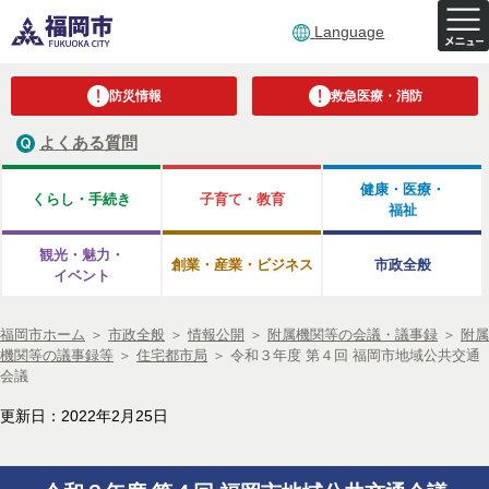
Language
防災情報
救急医療・消防
よくある質問
健康・医療・
くらし・手続き
子育て・教育
福祉
観光・魅力・
創業・産業・ビジネス
市政全般
イベント
福岡市ホーム
＞
市政全般
＞
情報公開
＞
附属機関等の会議・議事録
＞
附属
機関等の議事録等
＞
住宅都市局
＞
令和３年度 第４回 福岡市地域公共交通
会議
更新日：2022年2月25日