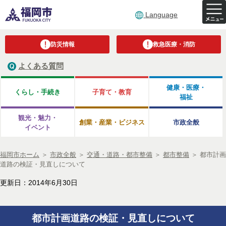
Language
防災情報
救急医療・消防
よくある質問
健康・医療・
くらし・手続き
子育て・教育
福祉
観光・魅力・
創業・産業・ビジネス
市政全般
イベント
福岡市ホーム
＞
市政全般
＞
交通・道路・都市整備
＞
都市整備
＞
都市計画
道路の検証・見直しについて
更新日：2014年6月30日
都市計画道路の検証・見直しについて