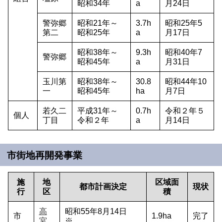
昭和34年
a
月24日
警弥郷
昭和21年～
3.7h
昭和25年5
第二
昭和25年
a
月17日
昭和38年～
9.3h
昭和40年7
警弥郷
昭和45年
a
月31日
玉川第
昭和38年～
30.8
昭和44年10
一
昭和45年
ha
月7日
若久二
平成31年～
0.7h
令和２年５
個人
丁目
令和２年
a
月14日
市街地再開発事業
施
地
区域面
都市計画決定
現状
行
区
積
高
昭和55年8月14日
市
1.9ha
完了
宮
※