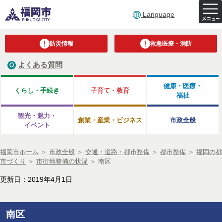
Language
防災情報
救急医療・消防
よくある質問
健康・医療・
くらし・手続き
子育て・教育
福祉
観光・魅力・
創業・産業・ビジネス
市政全般
イベント
福岡市ホーム
＞
市政全般
＞
交通・道路・都市整備
＞
都市整備
＞
福岡の都
市づくり
＞
市街地整備の状況
＞
南区
更新日：2019年4月1日
南区