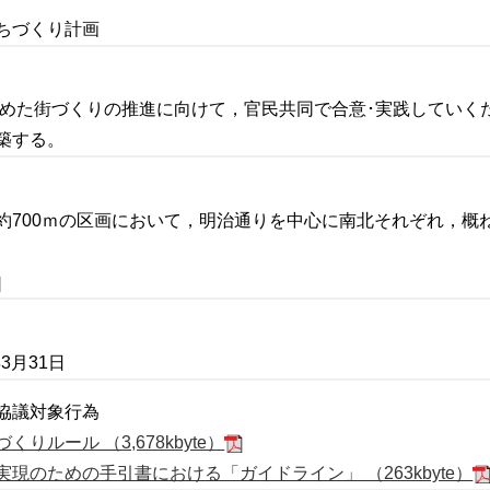
ちづくり計画
で定めた街づくりの推進に向けて，官民共同で合意･実践してい
築する。
約700ｍの区画において，明治通りを中心に南北それぞれ，概
3月31日
協議対象行為
ルール （3,678kbyte）
現のための手引書における「ガイドライン」 （263kbyte）