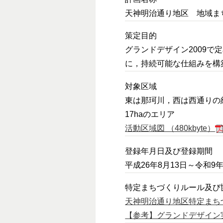
天神明治通り地区 地域ま
策定目的
グランドデザイン2009
に，持続可能な仕組みを構
対象区域
東は那珂川，西は西通りの
17haのエリア
活動区域図 （480kbyte）
登録年月日及び登録期間
平成26年8月13日～令和9年
特定まちづくりルール及び
天神明治通り地区特定まちづくり
【参考】グランドデザイン実