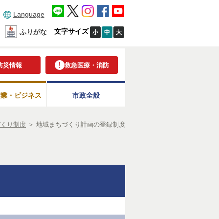
Language
文字サイズ
ふりがな
小
中
大
防災情報
救急医療・消防
産業・ビジネス
市政全般
づくり制度
＞
地域まちづくり計画の登録制度