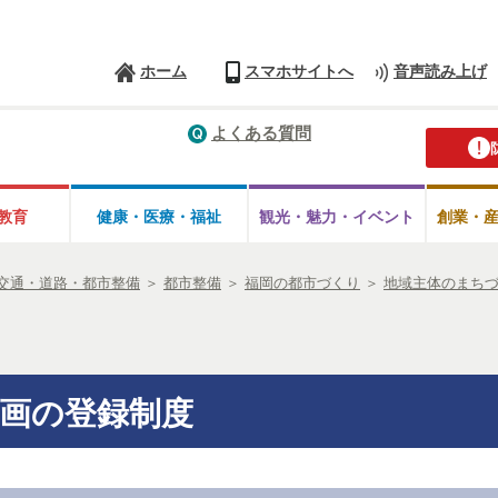
ホーム
スマホサイトへ
音声読み上げ
よくある質問
教育
健康・医療・
福祉
観光・魅力・
イベント
創業・
交通・道路・都市整備
＞
都市整備
＞
福岡の都市づくり
＞
地域主体のまち
画の登録制度