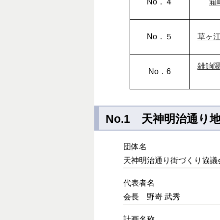
No．４
箱
No．５
草ヶ
雑餉
No．6
No.1 天神明治通
団体名
天神明治通り街づくり協議
代表者名
会長 野嵜 武秀
計画名称