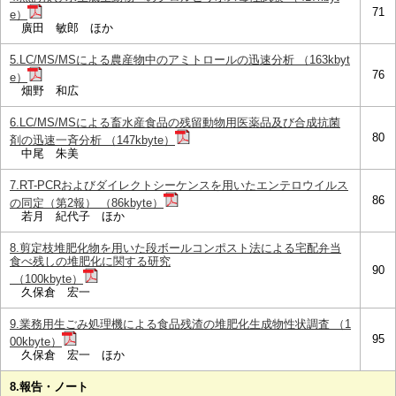
71
e）
廣田 敏郎 ほか
5.LC/MS/MSによる農産物中のアミトロールの迅速分析 （163kbyt
76
e）
畑野 和広
6.LC/MS/MSによる畜水産食品の残留動物用医薬品及び合成抗菌
80
剤の迅速一斉分析 （147kbyte）
中尾 朱美
7.RT-PCRおよびダイレクトシーケンスを用いたエンテロウイルス
86
の同定（第2報） （86kbyte）
若月 紀代子 ほか
8.剪定枝堆肥化物を用いた段ボールコンポスト法による宅配弁当
食べ残しの堆肥化に関する研究
90
（100kbyte）
久保倉 宏一
9.業務用生ごみ処理機による食品残渣の堆肥化生成物性状調査 （1
95
00kbyte）
久保倉 宏一 ほか
8.報告・ノート