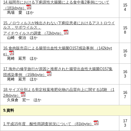
14.福岡市における下痢原性大腸菌による食中毒2事例について
15
（181kbyte）
4
馬場 愛 ほか
15.ノロウィルスが検出されない下痢症患者におけるアストロウイ
ルス，サポウイルス，
15
8
アイチウイルスの調査 （72kbyte）
山崎 俊治 ほか
16.食肉販売店による腸管出血性大腸菌O157感染事例 （142kbyt
16
e）
0
尾崎 延芳 ほか
17.海外の修学旅行が原因と推察された腸管出血性大腸菌O157集
16
団感染事例 （158kbyte）
3
尾崎 延芳 ほか
18.サイズ分別よる剪定枝葉堆肥化物の品質向上に関する試験 （1
16
24kbyte）
7
久保倉 宏一 ほか
9.資料
17
1.平成15年度 酸性雨調査状況について （81kbyte）
3