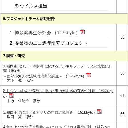
3).ウイルス担当
6.プロジェクトチーム活動報告
博多湾再生研究会 （117kbyte）
53
廃棄物のエコ処理研究プロジェクト
7.調査・研究
1.福岡市内河川・博多湾におけるアルキルフェノール類の調査研
究（第2報）
55
－西部小河川の流域汚染実態調査－ （354kbyte）
木下 誠 ほか
2.ミジンコおよび藻類を用いた市内河川水の有害性評価 （709kbyt
61
e）
中原 亜紀子 ほか
3.和白干潟におけるアサリの生息環境調査 （151kbyte）
66
坂口 寛 ほか
4.魚および水生底生動物へのクロルピリホス毒性試験 （417kbyt