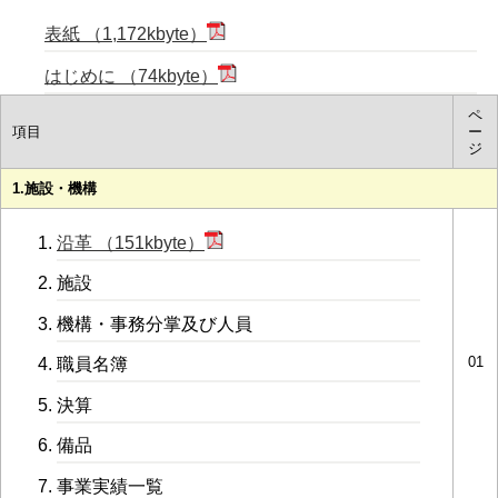
表紙 （1,172kbyte）
はじめに （74kbyte）
ペ
項目
ー
ジ
1.施設・機構
沿革 （151kbyte）
施設
機構・事務分掌及び人員
01
職員名簿
決算
備品
事業実績一覧