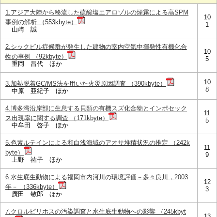
1.アジア大陸から移流した硫酸塩エアロゾルの煙霧による高SPM
10
事例の解析 （553kbyte）
1
山崎 誠
2.シックビル症候群が発生した建物の室内空気中揮発性有機化合
10
物の事例 （92kbyte）
5
重岡 昌代 ほか
10
3.加熱脱着GC/MS法を用いた火災原因調査 （390kbyte）
8
中原 亜紀子 ほか
4.博多湾沿岸部に生息する貝類の有機スズ化合物とインポセック
11
ス出現率に関する調査 （171kbyte）
5
中牟田 啓子 ほか
5.色素ルテインによる和白浅海域のアオサ堆積状況の推定 （242k
11
byte）
9
上野 祐子 ほか
6.水生底生動物による福岡市内河川の環境評価－多々良川，2003
12
年－ （336kbyte）
3
廣田 敏郎 ほか
7.クロルピリホスの汚染調査と水生底生動物への影響 （245kbyt
13