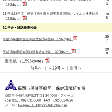
20
3
（180kbyte）
11.平成15年度 感染症発生動向調査事業関連のウイルス検査結果
20
5
（115kbyte）
10.学会・雑誌発表抄録
20
平成15年度学会誌等論文発表&抄録 （70kbyte）
7
20
平成15年度学会等口演発表&抄録 （329kbyte）
8
裏表紙 （1,596kbyte）
前号へ
｜ －29号－ ｜
次号へ
福岡市保健医療局 保健環境研究所
福岡市中央区地行浜2丁目1-34 [
交通・アクセス
]
代表電話：092-831-0660 FAX：092-831-0726
メール：
k-kagaku.PHB@city.fukuoka.lg.jp