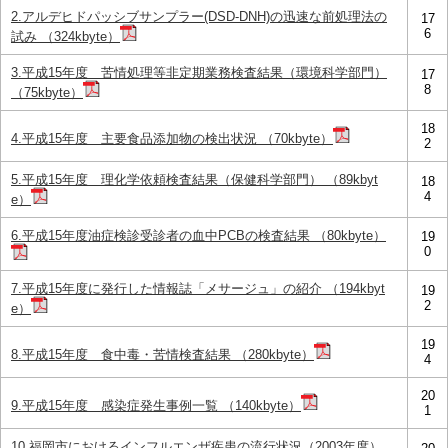
2.アルデヒドパッシブサンプラー(DSD-DNH)の迅速な前処理法の
17
6
試み （324kbyte）
3.平成15年度 苦情処理等非定期業務検査結果（環境科学部門）
17
8
（75kbyte）
18
4.平成15年度 主要食品添加物の検出状況 （70kbyte）
2
5.平成15年度 理化学依頼検査結果（保健科学部門） （89kbyt
18
4
e）
6.平成15年度油症検診受診者の血中PCBの検査結果 （80kbyte）
19
0
7.平成15年度に発行した情報誌「メサージュ」の紹介 （194kbyt
19
2
e）
19
8.平成15年度 食中毒・苦情検査結果 （280kbyte）
4
20
9.平成15年度 感染症発生事例一覧 （140kbyte）
1
10.福岡市におけるインフルエンザ疾患の流行状況（2003年度）