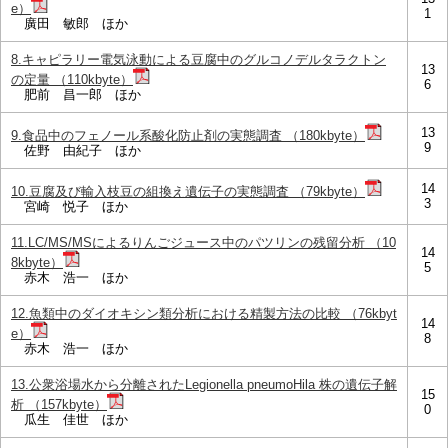
e）
1
廣田 敏郎 ほか
8.キャピラリー電気泳動による豆腐中のグルコノデルタラクトン
13
の定量 （110kbyte）
6
肥前 昌一郎 ほか
13
9.食品中のフェノール系酸化防止剤の実態調査 （180kbyte）
9
佐野 由紀子 ほか
14
10.豆腐及び輸入枝豆の組換え遺伝子の実態調査 （79kbyte）
3
宮崎 悦子 ほか
11.LC/MS/MSによるりんごジュース中のパツリンの残留分析 （10
14
8kbyte）
5
赤木 浩一 ほか
12.魚類中のダイオキシン類分析における精製方法の比較 （76kbyt
14
e）
8
赤木 浩一 ほか
13.公衆浴場水から分離されたLegionella pneumoHila 株の遺伝子解
15
析 （157kbyte）
0
瓜生 佳世 ほか