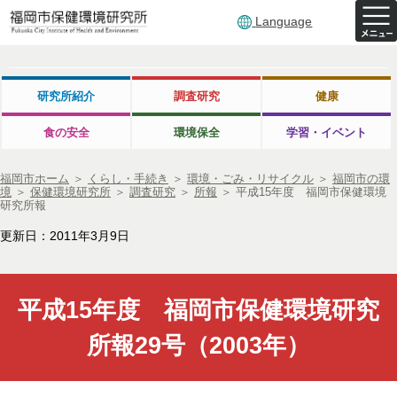
Language
研究所紹介
調査研究
健康
食の安全
環境保全
学習・イベント
福岡市ホーム
＞
くらし・手続き
＞
環境・ごみ・リサイクル
＞
福岡市の環
境
＞
保健環境研究所
＞
調査研究
＞
所報
＞
平成15年度 福岡市保健環境
研究所報
更新日：2011年3月9日
平成15年度 福岡市保健環境研究
所報29号（2003年）