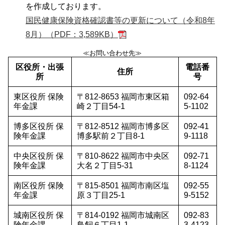
を作成しております。
国民健康保険資格確認書等の更新について（令和8年
8月）（PDF：3,589KB）
≪お問い合わせ先≫
区役所・出張
電話番
住所
所
号
東区役所 保険
〒812-8653 福岡市東区箱
092-64
年金課
崎２丁目54-1
5-1102
博多区役所 保
〒812-8512 福岡市博多区
092-41
険年金課
博多駅前２丁目8-1
9-1118
中央区役所 保
〒810-8622 福岡市中央区
092-71
険年金課
大名２丁目5-31
8-1124
南区役所 保険
〒815-8501 福岡市南区塩
092-55
年金課
原３丁目25-1
9-5152
城南区役所 保
〒814-0192 福岡市城南区
092-83
険年金課
鳥飼６丁目1-1
3-4123