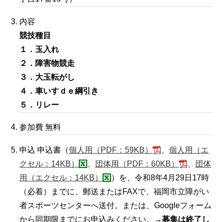
内容
競技種目
１．玉入れ
２．障害物競走
３．大玉転がし
４．車いすｄｅ綱引き
５．リレー
参加費 無料
申込 申込書（
個人用（PDF：59KB）
、
個人用（エ
クセル：14KB）
、
団体用（PDF：60KB）
、
団体
用（エクセル：14KB）
）を、令和8年4月29日17時
（必着）までに、郵送またはFAXで、福岡市立障がい
者スポーツセンターへ送付。または、Googleフォーム
から同期限までにお申込みください。
→募集は終了し