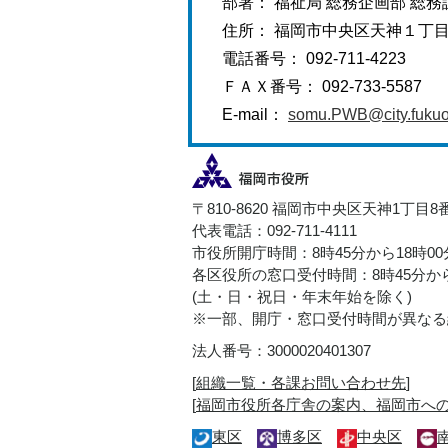
部署： 福祉局 総務企画部 総務
住所： 福岡市中央区天神１丁
電話番号： 092-711-4223
ＦＡＸ番号： 092-733-5587
E-mail：
somu.PWB@city.fukuok
〒810-8620 福岡市中央区天神1丁目8
代表電話：092-711-4111
市役所開庁時間：8時45分から18時0
各区役所の窓口受付時間：8時45分から
(土・日・祝日・年末年始を除く)
※一部、開庁・窓口受付時間が異なる
法人番号：3000020401307
[
組織一覧・各課お問い合わせ先
]
[
福岡市役所各庁舎の案内、福岡市へ
東区
博多区
中央区