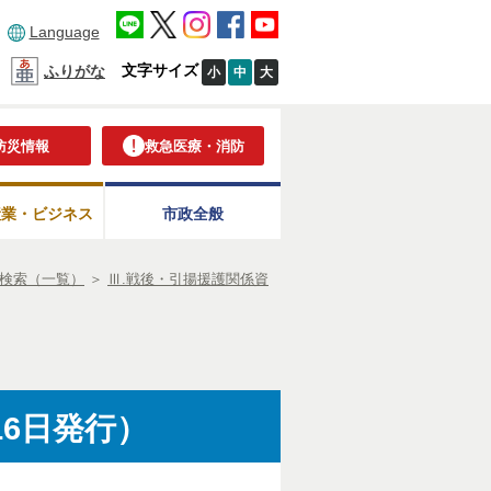
Language
文字サイズ
ふりがな
小
中
大
防災情報
救急医療・消防
産業・ビジネス
市政全般
検索（一覧）
＞
Ⅲ.戦後・引揚援護関係資
16日発行）