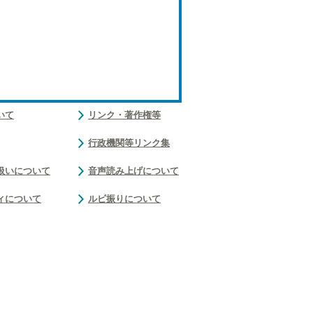
いて
リンク・著作権等
行政機関等リンク集
扱いについて
音声読み上げについて
ィについて
ルビ振りについて