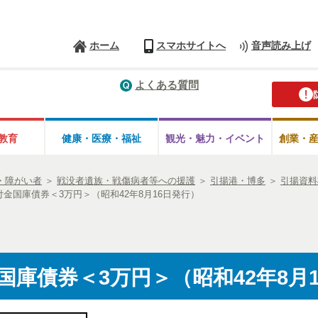
ホーム
スマホサイトへ
音声読み上げ
よくある質問
教育
健康・医療・
福祉
観光・魅力・
イベント
創業・
・障がい者
＞
戦没者遺族・戦傷病者等への援護
＞
引揚港・博多
＞
引揚資料
金国庫債券＜3万円＞（昭和42年8月16日発行）
国庫債券＜3万円＞（昭和42年8月