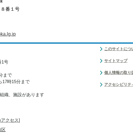
課
目８番１号
a.lg.jp
このサイトにつ
サイトマップ
番1号
個人情報の取り
0分まで
17時15分まで
アクセシビリテ
組織、施設があります
のアクセス
]
南区