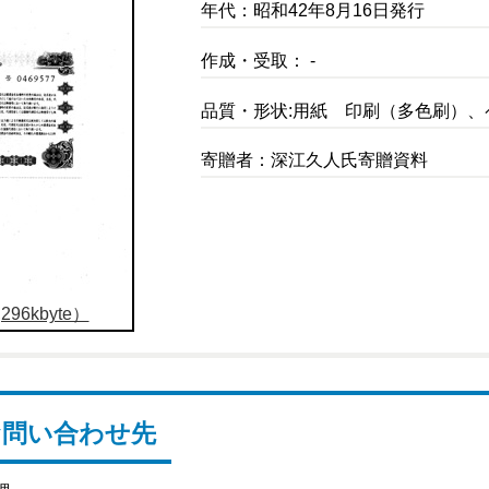
年代：昭和42年8月16日発行
作成・受取： -
品質・形状:用紙 印刷（多色刷）、
寄贈者：深江久人氏寄贈資料
96kbyte）
お問い合わせ先