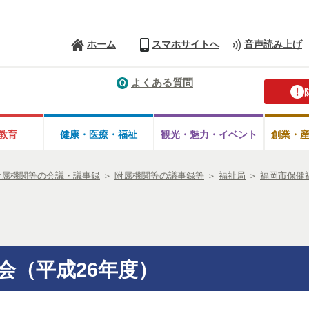
ホーム
スマホサイトへ
音声読み上げ
よくある質問
教育
健康・医療・
福祉
観光・魅力・
イベント
創業・
附属機関等の会議・議事録
＞
附属機関等の議事録等
＞
福祉局
＞
福岡市保健
会（平成26年度）