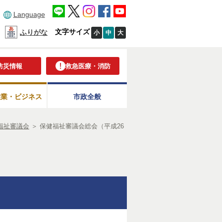
Language
文字サイズ
ふりがな
小
中
大
防災情報
救急医療・消防
産業・ビジネス
市政全般
福祉審議会
＞
保健福祉審議会総会（平成26