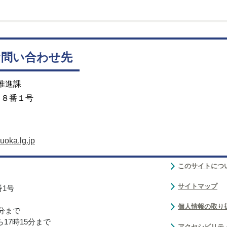
お問い合わせ先
推進課
目８番１号
uoka.lg.jp
このサイトにつ
サイトマップ
番1号
個人情報の取り
0分まで
17時15分まで
アクセシビリテ