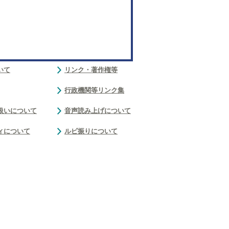
いて
リンク・著作権等
行政機関等リンク集
扱いについて
音声読み上げについて
ィについて
ルビ振りについて