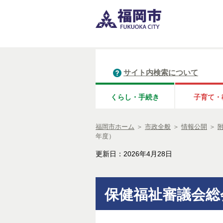
サイト内検索について
くらし・手続き
子育て・
福岡市ホーム
＞
市政全般
＞
情報公開
＞
年度）
更新日：2026年4月28日
保健福祉審議会総