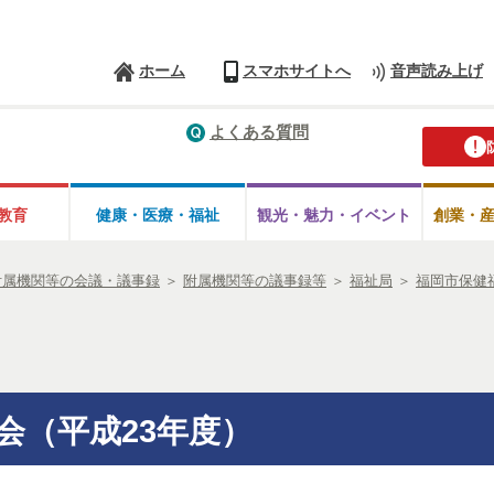
ホーム
スマホサイトへ
音声読み上げ
よくある質問
教育
健康・医療・
福祉
観光・魅力・
イベント
創業・
附属機関等の会議・議事録
＞
附属機関等の議事録等
＞
福祉局
＞
福岡市保健
会（平成23年度）