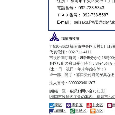
住所： 福岡市中央区天神１丁
電話番号： 092-733-5343
ＦＡＸ番号： 092-733-5587
E-mail：
seisaku.PWB@city.fuk
〒810-8620 福岡市中央区天神1丁目8
代表電話：092-711-4111
市役所開庁時間：8時45分から18時0
各区役所の窓口受付時間：8時45分から
(土・日・祝日・年末年始を除く)
※一部、開庁・窓口受付時間が異なる
法人番号：3000020401307
[
組織一覧・各課お問い合わせ先
]
[
福岡市役所各庁舎の案内、福岡市へ
東区
博多区
中央区
城南区
早良区
西区