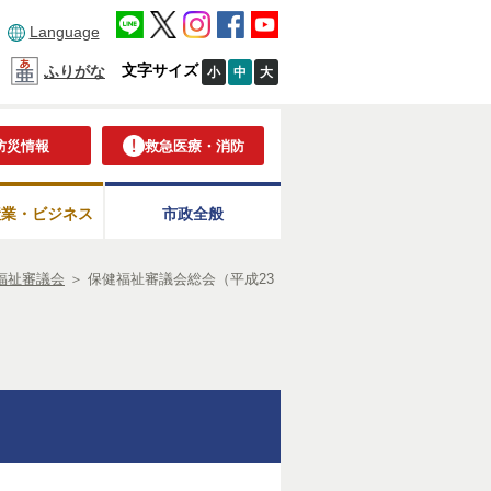
Language
文字サイズ
ふりがな
小
中
大
防災情報
救急医療・消防
産業・ビジネス
市政全般
福祉審議会
＞
保健福祉審議会総会（平成23