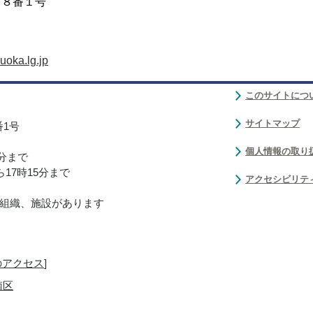
目８番１号
uoka.lg.jp
このサイトにつ
サイトマップ
番1号
個人情報の取り
0分まで
17時15分まで
アクセシビリテ
組織、施設があります
のアクセス
]
南区