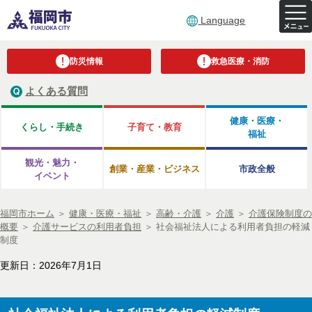
Language
防災情報
救急医療・消防
よくある質問
健康・医療・
くらし・手続き
子育て・教育
福祉
観光・魅力・
創業・産業・ビジネス
市政全般
イベント
福岡市ホーム
＞
健康・医療・福祉
＞
高齢・介護
＞
介護
＞
介護保険制度の
概要
＞
介護サービスの利用者負担
＞
社会福祉法人による利用者負担の軽減
制度
更新日：2026年7月1日