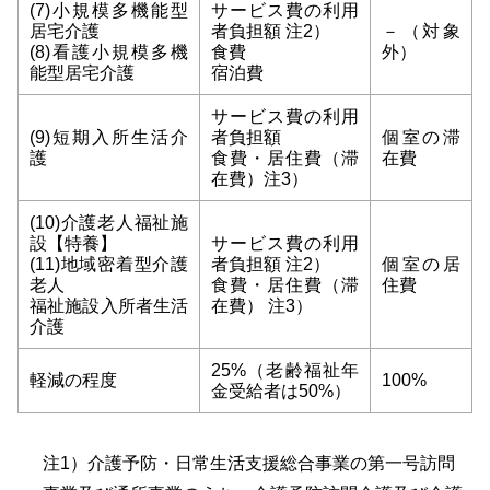
(7)小規模多機能型
サービス費の利用
居宅介護
者負担額 注2）
－（対象
(8)看護小規模多機
食費
外）
能型居宅介護
宿泊費
サービス費の利用
(9)短期入所生活介
者負担額
個室の滞
護
食費・居住費（滞
在費
在費）注3）
(10)介護老人福祉施
設【特養】
サービス費の利用
(11)地域密着型介護
者負担額 注2）
個室の居
老人
食費・居住費（滞
住費
福祉施設入所者生活
在費） 注3）
介護
25%（老齢福祉年
軽減の程度
100%
金受給者は50%）
注1）介護予防・日常生活支援総合事業の第一号訪問