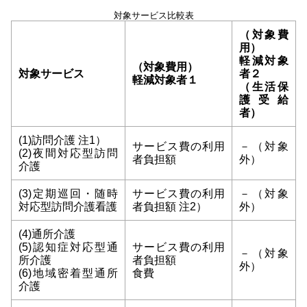
対象サービス比較表
（対象費
用）
軽減対象
（対象費用）
対象サービス
者２
軽減対象者１
（生活保
護受給
者）
(1)訪問介護 注1）
サービス費の利用
－（対象
(2)夜間対応型訪問
者負担額
外）
介護
(3)定期巡回・随時
サービス費の利用
－（対象
対応型訪問介護看護
者負担額 注2）
外）
(4)通所介護
(5)認知症対応型通
サービス費の利用
－（対象
所介護
者負担額
外）
(6)地域密着型通所
食費
介護