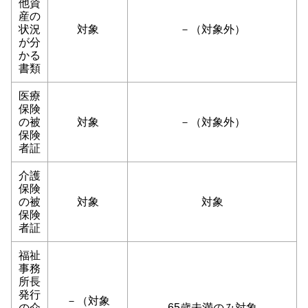
他資
産の
状況
対象
－（対象外）
が分
かる
書類
医療
保険
の被
対象
－（対象外）
保険
者証
介護
保険
の被
対象
対象
保険
者証
福祉
事務
所長
発行
－（対象
の介
65歳未満のみ対象