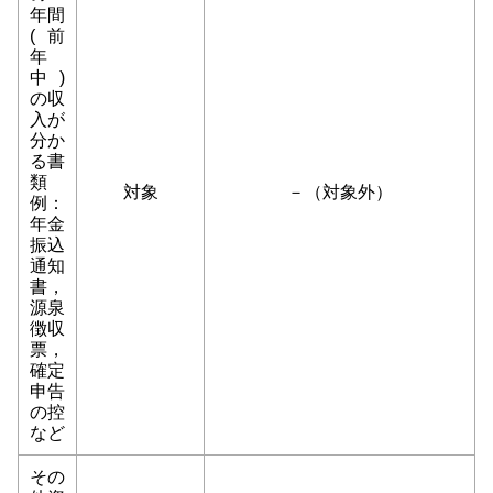
年間
(前
年
中)
の収
入が
分か
る書
類
対象
－（対象外）
例：
年金
振込
通知
書，
源泉
徴収
票，
確定
申告
の控
など
その