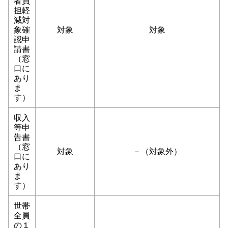
者負
担軽
減対
象確
対象
対象
認申
請書
（窓
口に
あり
ま
す）
収入
等申
告書
（窓
対象
－（対象外）
口に
あり
ま
す）
世帯
全員
の１