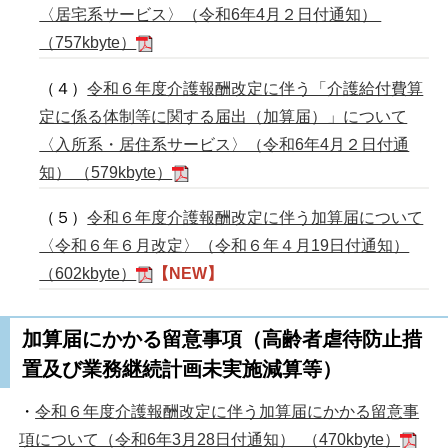
〈居宅系サービス〉（令和6年4月２日付通知）
（757kbyte）
（４）
令和６年度介護報酬改定に伴う「介護給付費算
定に係る体制等に関する届出（加算届）」について
〈入所系・居住系サービス〉（令和6年4月２日付通
知） （579kbyte）
（５）
令和６年度介護報酬改定に伴う加算届について
〈令和６年６月改定〉（令和６年４月19日付通知）
（602kbyte）
【NEW】
加算届にかかる留意事項（高齢者虐待防止措
置及び業務継続計画未実施減算等）
・
令和６年度介護報酬改定に伴う加算届にかかる留意事
項について（令和6年3月28日付通知） （470kbyte）