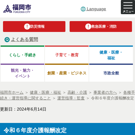
Language
防災情報
救急医療・消防
よくある質問
健康・医療・
くらし・手続き
子育て・教育
福祉
観光・魅力・
創業・産業・ビジネス
市政全般
イベント
福岡市ホーム
＞
健康・医療・福祉
＞
高齢・介護
＞
事業者の方へ
＞
各種手
続き・運営指導に関すること
＞
運営指導・監査
＞
令和６年度介護報酬改定
更新日：2024年6月14日
令和６年度介護報酬改定