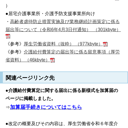
）
●居宅介護事業所・介護予防支援事業所向け
・
高齢者虐待防止措置実施及び業務継続計画策定に係る
届出等について（令和6年4月3日付通知） （301kbyte）
《参考》
厚生労働省資料（抜粋） （977kbyte）
《参考》
介護給付費算定の届出等に係る留意事項（厚労
省資料） （46kbyte）
関連ページリンク先
●
介護給付費算定に関する届出に係る新様式を加算届の
ページに掲載しました。
加算届手続きについてはこちら
⇒
●改定の概要及びその内容は、厚生労働省令和６年度介