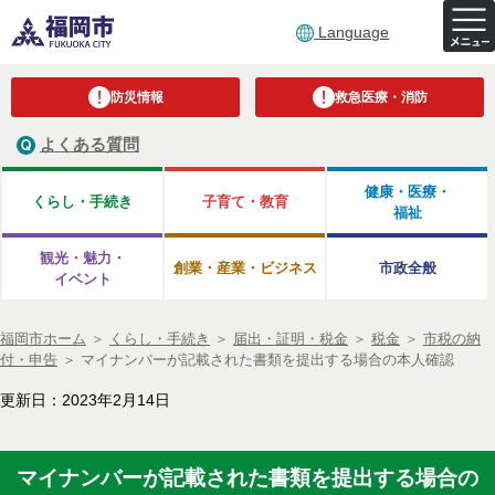
Language
防災情報
救急医療・消防
よくある質問
健康・医療・
くらし・手続き
子育て・教育
福祉
観光・魅力・
創業・産業・ビジネス
市政全般
イベント
福岡市ホーム
＞
くらし・手続き
＞
届出・証明・税金
＞
税金
＞
市税の納
付・申告
＞
マイナンバーが記載された書類を提出する場合の本人確認
更新日：2023年2月14日
マイナンバーが記載された書類を提出する場合の