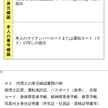
身
提出
元
確
認
本
人
の
本人のマイナンバーカードまたは通知カード（※
番
２）の写しの提出
号
確
認
※１ 代理人の身元確認書類の例
税理士証票、運転免許証、パスポート（旅券）、在留
カード、身体障害者手帳、精神障害者手帳、療育手帳、
写真付き身分証明書（学生証・社員証・資格証明書等）