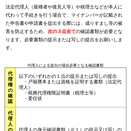
法定代理人（親権者や後見人等）や税理士などが本人に
代わって手続きを行う場合で、マイナンバーが記載され
た申告書や申請書を提出する際には、成りすまし等の被
害を防止するため、
次の３点
全
て
の確認書類が必要とな
ります。必要書類の提示または写しの提出をお願いしま
す。
代理人による提出の場合必要となる確認書類
代
以下のいずれかの１点の提示または写しの提出
理
・戸籍謄本または資格を証明する書類（法定代
権
理人）
の
・税務代理権限証明書（税理士等）
確
・委任状
認
代
理
人
の
代理人の身元確認書類（※１）の提示又は写しの