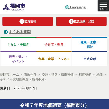
Language
防災情報
救急医療・消防
よくある質問
健康・医療・
くらし・手続き
子育て・教育
福祉
観光・魅力・
創業・産業・ビジネス
市政全般
イベント
福岡市ホーム
＞
市政全般
＞
交通・道路・都市整備
＞
都市整備
＞
地価
＞
令和７年度地価調査（福岡市分）
更新日：2025年9月17日
令和７年度地価調査（福岡市分）