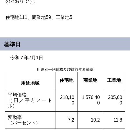
のとおりです。
住宅地111、商業地59、工業地5
基準日
令和７年7月1日
用途別平均価格及び対前年変動率
住宅地
商業地
工業地
用途地域
平均価格
218,10
1,576,40
205,60
（円／平方メート
0
0
0
ル）
変動率
7.2
10.2
11.8
（パーセント）