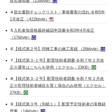
提出通知書 （21kbyte）
４
提出書類チェックリスト・事後審査の流れ 令和5年
1月改正 （422kbyte）
５
入札参加資格最終確認申請書令和3年4月改正
（17kbyte）
６
【様式第２号】同種工事の施工実績 （26kbyte）
７
【様式第３-１号】配置技術者調書 令和７年２月改
正※通常はこちらを使用（エクセル：23KB）
８
【様式第３-２号】配置技術者調書 令和７年２月改
正※監理技術者補佐を置く場合のみ使用（エクセル：
27KB）
９
【様式第３号（別紙１）】配置予定技術者の実務経
歴書 （14kbyte）