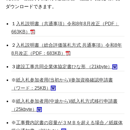
ダウンロードできます。
１
入札説明書（共通事項）令和8年8月改正（PDF：
663KB）
２
入札説明書（総合評価落札方式 共通事項）令和8年
8月改正（PDF：683KB）
３
建設工事共同企業体協定書ひな形 （21kbyte）
※
紙入札参加者用(当初から)/参加資格確認申請書
（ワード：25KB）
※
紙入札参加者用(中途から)/紙入札方式移行申請書
（25kbyte）
※
工事費内訳書の容量が３ＭＢを超える場合／紙媒体