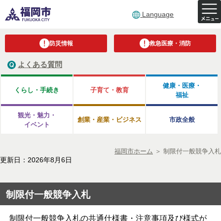
Language
防災情報
救急医療・消防
よくある質問
健康・医療・
くらし・手続き
子育て・教育
福祉
観光・魅力・
創業・産業・ビジネス
市政全般
イベント
福岡市ホーム
＞
制限付一般競争入札
更新日：2026年8月6日
制限付一般競争入札
制限付一般競争入札の共通仕様書・注意事項及び様式が