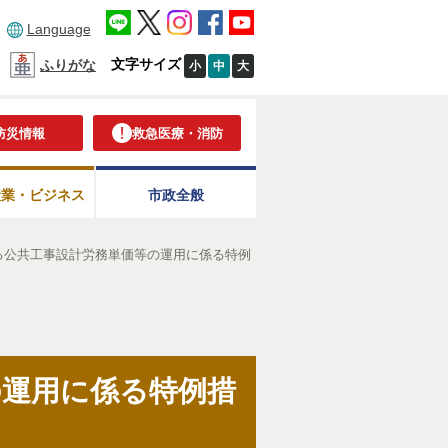
Language
文字サイズ
ふりがな
小
中
大
防災情報
救急医療・消防
産業・ビジネス
市政全般
る公共工事設計労務単価等の運用に係る特例
の運用に係る特例措