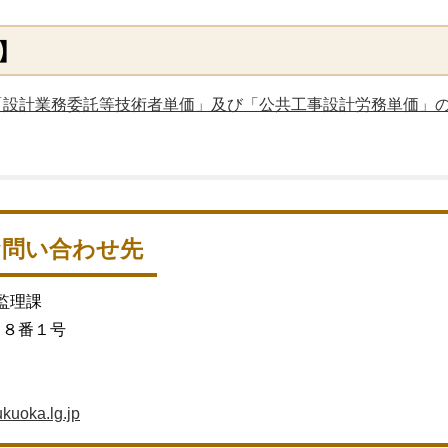
】
「設計業務委託等技術者単価」及び「公共工事設計労務単価」
お問い合わせ先
監理課
目８番１号
ukuoka.lg.jp