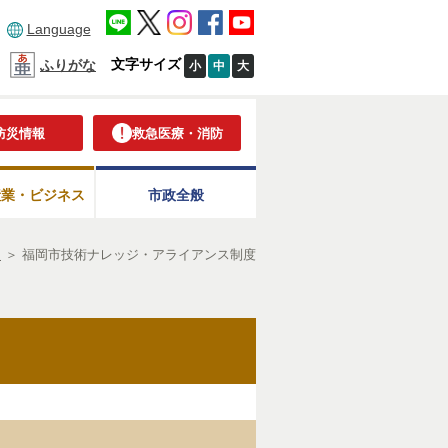
Language
文字サイズ
ふりがな
小
中
大
防災情報
救急医療・消防
産業・ビジネス
市政全般
連
＞
福岡市技術ナレッジ・アライアンス制度