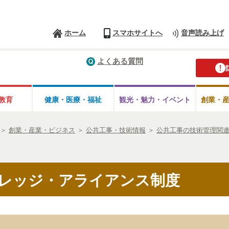
ホーム
スマホサイトへ
音声読み上げ
よくある質問
教育
健康・医療・
福祉
観光・魅力・
イベント
創業・
＞
創業・産業・ビジネス
＞
公共工事・技術情報
＞
公共工事の技術管理関
レッジ・アライアンス制度