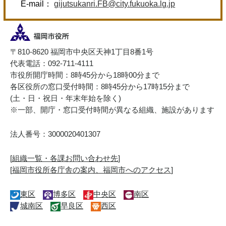
E-mail：
gijutsukanri.FB@city.fukuoka.lg.jp
〒810-8620 福岡市中央区天神1丁目8番1号
代表電話：092-711-4111
市役所開庁時間：8時45分から18時00分まで
各区役所の窓口受付時間：8時45分から17時15分まで
(土・日・祝日・年末年始を除く)
※一部、開庁・窓口受付時間が異なる組織、施設があります
法人番号：3000020401307
[
組織一覧・各課お問い合わせ先
]
[
福岡市役所各庁舎の案内、福岡市へのアクセス
]
東区
博多区
中央区
南区
城南区
早良区
西区