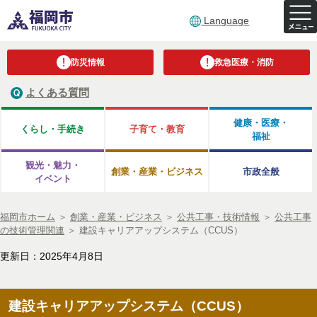
Language
防災情報
救急医療・消防
よくある質問
健康・医療・
くらし・手続き
子育て・教育
福祉
観光・魅力・
創業・産業・ビジネス
市政全般
イベント
福岡市ホーム
＞
創業・産業・ビジネス
＞
公共工事・技術情報
＞
公共工事
の技術管理関連
＞
建設キャリアアップシステム（CCUS）
更新日：2025年4月8日
建設キャリアアップシステム（CCUS）