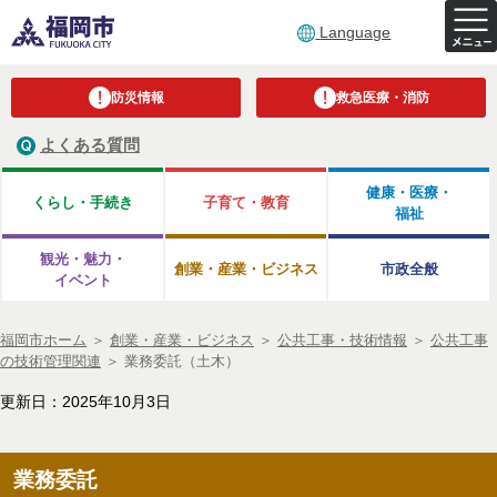
Language
防災情報
救急医療・消防
よくある質問
健康・医療・
くらし・手続き
子育て・教育
福祉
観光・魅力・
創業・産業・ビジネス
市政全般
イベント
福岡市ホーム
＞
創業・産業・ビジネス
＞
公共工事・技術情報
＞
公共工事
の技術管理関連
＞
業務委託（土木）
更新日：2025年10月3日
業務委託