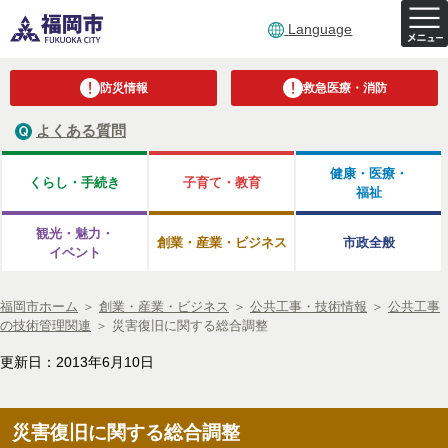
Language
防災情報
救急医療・消防
よくある質問
健康・医療・
くらし・手続き
子育て・教育
福祉
観光・魅力・
創業・産業・ビジネス
市政全般
イベント
福岡市ホーム
＞
創業・産業・ビジネス
＞
公共工事・技術情報
＞
公共工事
の技術管理関連
＞
災害復旧に関する総合調整
更新日：2013年6月10日
災害復旧に関する総合調整