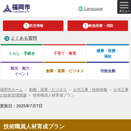
Language
防災情報
救急医療・消防
よくある質問
健康・医療・
くらし・手続き
子育て・教育
福祉
観光・魅力・
創業・産業・ビジネス
市政全般
イベント
福岡市ホーム
＞
創業・産業・ビジネス
＞
公共工事・技術情報
＞
公共工事
の技術管理関連
＞
技術職員人材育成プラン
更新日：2025年7月7日
技術職員人材育成プラン