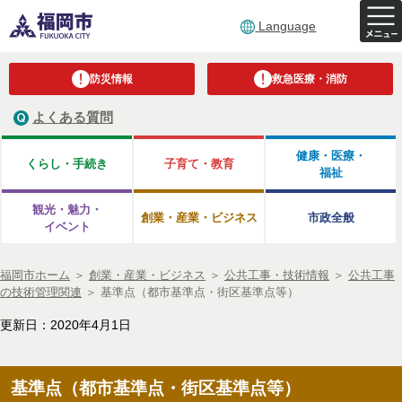
Language
防災情報
救急医療・消防
よくある質問
健康・医療・
くらし・手続き
子育て・教育
福祉
観光・魅力・
創業・産業・ビジネス
市政全般
イベント
福岡市ホーム
＞
創業・産業・ビジネス
＞
公共工事・技術情報
＞
公共工事
の技術管理関連
＞
基準点（都市基準点・街区基準点等）
更新日：2020年4月1日
基準点（都市基準点・街区基準点等）