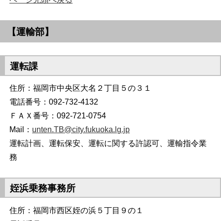
【運輸部】
運転課
住所：福岡市中央区大名２丁目５の３１
電話番号：092-732-4132
ＦＡＸ番号：092-721-0754
Mail：
unten.TB@city.fukuoka.lg.jp
運転計画、運転保安、運転に関する許認可、運輸指令業
務
姪浜乗務事務所
住所：福岡市西区姪の浜５丁目９の１