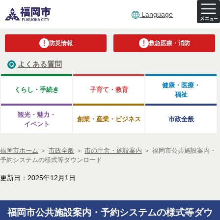
Language
防災情報
救急医療・消防
よくある質問
健康・医療・
くらし・手続き
子育て・教育
福祉
観光・魅力・
創業・産業・ビジネス
市政全般
イベント
福岡市ホーム
＞
市政全般
＞
市の庁舎・施設案内
＞
福岡市公共施設案内・
予約システムの様式等ダウンロード
更新日：2025年12月1日
福岡市公共施設案内・予約システムの様式等ダウ