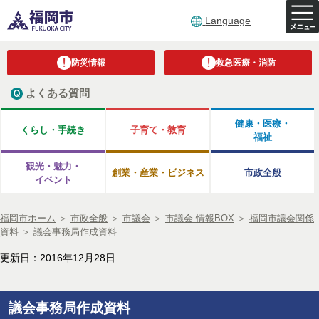
Language
防災情報
救急医療・消防
よくある質問
健康・医療・
くらし・手続き
子育て・教育
福祉
観光・魅力・
創業・産業・ビジネス
市政全般
イベント
福岡市ホーム
＞
市政全般
＞
市議会
＞
市議会 情報BOX
＞
福岡市議会関係
資料
＞
議会事務局作成資料
更新日：2016年12月28日
議会事務局作成資料