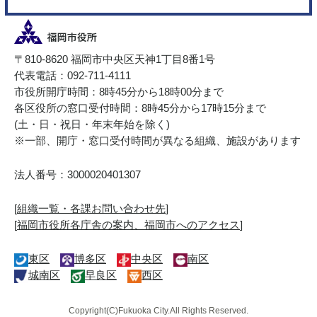
〒810-8620 福岡市中央区天神1丁目8番1号
代表電話：092-711-4111
市役所開庁時間：8時45分から18時00分まで
各区役所の窓口受付時間：8時45分から17時15分まで
(土・日・祝日・年末年始を除く)
※一部、開庁・窓口受付時間が異なる組織、施設があります
法人番号：3000020401307
[
組織一覧・各課お問い合わせ先
]
[
福岡市役所各庁舎の案内、福岡市へのアクセス
]
東区
博多区
中央区
南区
城南区
早良区
西区
Copyright(C)Fukuoka City.All Rights Reserved.