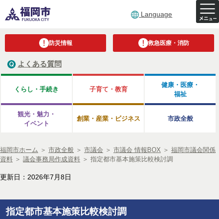
Language
防災情報
救急医療・消防
よくある質問
健康・医療・
くらし・手続き
子育て・教育
福祉
観光・魅力・
創業・産業・ビジネス
市政全般
イベント
福岡市ホーム
＞
市政全般
＞
市議会
＞
市議会 情報BOX
＞
福岡市議会関係
資料
＞
議会事務局作成資料
＞
指定都市基本施策比較検討調
更新日：2026年7月8日
指定都市基本施策比較検討調