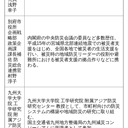
浅野
幸子
別府市
役所
企画戦
略部
内閣府の中央防災会議の委員など多数歴任。
政策企
平成15年の宮城県北部連続地震での被災者支
画課
援をはじめ、全国各地で被災者の生活支援を
課長補
行い、被災時の地域防災リーダーの役割や避
佐 防
難所における被災者支援の拠点作りなどに携
災総合
わる。
連携官
村野
淳子
九州大
学大学
九州大学大学院 工学研究院 附属アジア防災
院 工
研究センター 教授として、市町村向けの防災
学研究
システムの構築や地域防災の研究に取り組
院 附
む。
属アジ
国土交通省九州地方整備局の九州減災コン
ア防災
ソーシアムに学識者として参加。