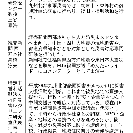
研究セ
九州北部豪雨災害では、朝倉市・東峰村の復
ンター
興計画の立案に携わり、復旧・復興活動を行
教授
う。
三谷
泰浩
読売新聞西部本社から人と防災未来センター
読売新
へ出向し、中国・四川大地震の現地調査や、
聞 西
都道府県知事などを対象とした災害対応専門
部本社
研修を担当した。
高橋
新聞社では福岡県西方沖地震や東日本大震災
淳夫
などを取材。FBS福岡放送「めんたいワイ
ド」にコメンテーターとして出演中。
特定非
平成29年九州北部豪雨災害をきっかけに災害
営利活
支援活動を開始。これまで被災地での直接支
動法人
援から、行政・社協・NPO・企業等をつなぐ
福岡災
中間支援まで幅広く対応している。現在はF
害レジ
ラボ（福岡県災害中間支援組織）代表とし
リエン
て、平時から行政や社協との調整、NPO・企
ス研究
業・地域との連携づくりを進めるほか、防
室代表
災・減災や災害対応に関する講師として、学
理事
校、行政職員、地域住民向けの研修や講演も