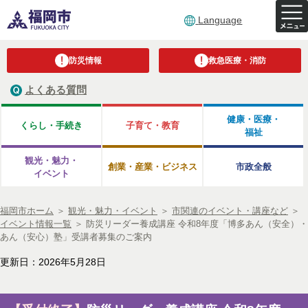
Language
防災情報
救急医療・消防
よくある質問
健康・医療・
くらし・手続き
子育て・教育
福祉
観光・魅力・
創業・産業・ビジネス
市政全般
イベント
福岡市ホーム
＞
観光・魅力・イベント
＞
市関連のイベント・講座など
＞
イベント情報一覧
＞
防災リーダー養成講座 令和8年度「博多あん（安全）・
あん（安心）塾」受講者募集のご案内
更新日：2026年5月28日