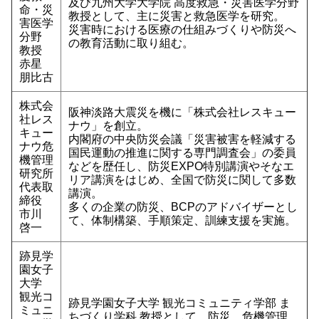
及び九州大学大学院 高度救急・災害医学分野
命・災
教授として、主に災害と救急医学を研究。
害医学
災害時における医療の仕組みづくりや防災へ
分野
の教育活動に取り組む。
教授
赤星
朋比古
株式会
阪神淡路大震災を機に「株式会社レスキュー
社レス
ナウ」を創立。
キュー
内閣府の中央防災会議「災害被害を軽減する
ナウ危
国民運動の推進に関する専門調査会」の委員
機管理
などを歴任し、防災EXPO特別講演やそなエ
研究所
リア講演をはじめ、全国で防災に関して多数
代表取
講演。
締役
多くの企業の防災、BCPのアドバイザーとし
市川
て、体制構築、手順策定、訓練支援を実施。
啓一
跡見学
園女子
大学
観光コ
跡見学園女子大学 観光コミュニティ学部 ま
ミュニ
ちづくり学科 教授として、防災、危機管理、