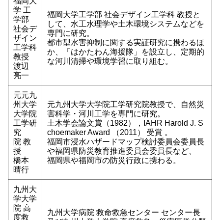
福岡大
学 工
福岡大学工学部 社会デザイン工学科 教授と
学部
して、水工水理学や土木環境システムなどを
社会デ
専門に研究。
ザイン
都市型水害抑制に関する実証研究に携わるほ
工学科
か、「はかたわん海援隊」を設立し、定期的
教授
な河川清掃や環境学習に取り組む。
渡辺
亮一
元元九
州大学
元九州大学大学院工学研究院教授で、自然災
大学院
害科学・河川工学を専門に研究。
工学研
土木学会論文賞（1982），IAHR Harold J. S
究
choemaker Award （2011） 受賞 。
院 教
福岡市浸水ハザードマップ検討委員会委員長
授
や福岡県防災教育推進委員会委員長など、
橋本
福岡県や福岡市の防災行政に携わる。
晴行
九州大
学大学
院 高
九州大学病院 救命救急センター センター長
度救