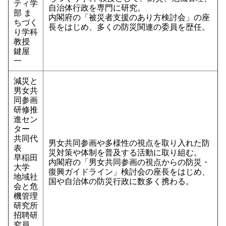
ティ学
自治体行政を専門に研究。
部 ま
内閣府の「被災者支援のあり方検討会」の座
ちづく
長をはじめ、多くの防災関連の委員を歴任。
り学科
教授
鍵屋
一
減災と
男女共
同参画
研修推
進セン
ター
共同代
男女共同参画や多様性の視点を取り入れた防
表
災対策や体制を普及する活動に取り組む。
早稲田
内閣府の「男女共同参画の視点からの防災・
大学
復興ガイドライン」検討会の座長をはじめ、
地域社
国や自治体の防災行政に数多く携わる。
会と危
機管理
研究所
招聘研
究員