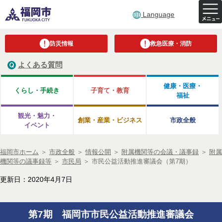
Language
防災情報
救急医療・消防
よくある質問
健康・医療・
くらし・手続き
子育て・教育
福祉
観光・魅力・
創業・産業・ビジネス
市政全般
イベント
福岡市ホーム
＞
市政全般
＞
情報公開
＞
附属機関等の会議・議事録
＞
附属
機関等の議事録等
＞
市民局
＞
市民公益活動推進審議会（第7期）
更新日：2020年4月7日
第7期 福岡市市民公益活動推進審議会