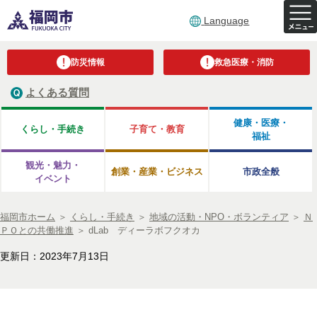
Language
防災情報
救急医療・消防
よくある質問
健康・医療・
くらし・手続き
子育て・教育
福祉
観光・魅力・
創業・産業・ビジネス
市政全般
イベント
福岡市ホーム
＞
くらし・手続き
＞
地域の活動・NPO・ボランティア
＞
Ｎ
ＰＯとの共働推進
＞
dLab ディーラボフクオカ
更新日：2023年7月13日