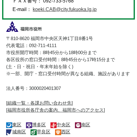
ＦＡＸ番号： 092-733-5768
E-mail：
koeki.CAB@city.fukuoka.lg.jp
〒810-8620 福岡市中央区天神1丁目8番1号
代表電話：092-711-4111
市役所開庁時間：8時45分から18時00分まで
各区役所の窓口受付時間：8時45分から17時15分まで
(土・日・祝日・年末年始を除く)
※一部、開庁・窓口受付時間が異なる組織、施設があります
法人番号：3000020401307
[
組織一覧・各課お問い合わせ先
]
[
福岡市役所各庁舎の案内、福岡市へのアクセス
]
東区
博多区
中央区
南区
城南区
早良区
西区