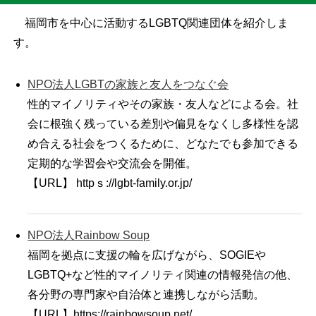
福岡市を中心に活動するLGBTQ関連団体を紹介しま
す。
NPO法人LGBTの家族と友人をつなぐ会
性的マイノリティやその家族・友人などによる会。社
会に根強く残っている差別や偏見をなくし多様性を認
め合える社会をつくるために、どなたでも参加できる
定期的な学習会や交流会を開催。
【URL】 httpｓ://lgbt-family.or.jp/
NPO法人Rainbow Soup
福岡を拠点に支援の輪を広げながら、SOGIEや
LGBTQ+など性的マイノリティ関連の情報発信の他、
各分野の専門家や自治体と連携しながら活動。
【URL】https://rainbowsoup.net/