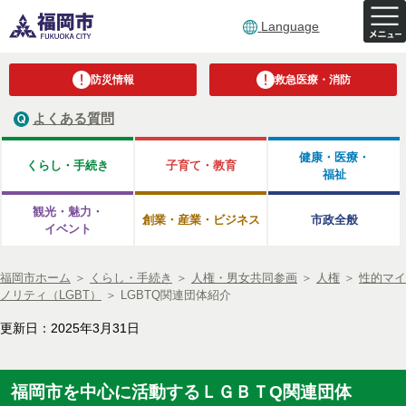
Language
防災情報
救急医療・消防
よくある質問
健康・医療・
くらし・手続き
子育て・教育
福祉
観光・魅力・
創業・産業・ビジネス
市政全般
イベント
福岡市ホーム
＞
くらし・手続き
＞
人権・男女共同参画
＞
人権
＞
性的マイ
ノリティ（LGBT）
＞
LGBTQ関連団体紹介
更新日：2025年3月31日
福岡市を中心に活動するＬＧＢＴQ関連団体