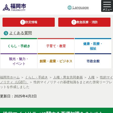
Language
防災情報
救急医療・消防
よくある質問
健康・医療・
くらし・手続き
子育て・教育
福祉
観光・魅力・
創業・産業・ビジネス
市政全般
イベント
福岡市ホーム
＞
くらし・手続き
＞
人権・男女共同参画
＞
人権
＞
性的マイ
ノリティ（LGBT）
＞
性的マイノリティの基礎知識をまとめた啓発リーフレ
ットを作成しました
更新日：2025年4月2日